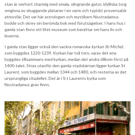
stan är oerhört charmig med smala, slingrande gator, idylliska torg
omgivna av skuggande plataner i en varm och typiskt provensalsk
atmosfär. Det var här astrologen och mystikern Nostradamus
bodde och skrev sin berömda bok med förutsägelser. I hans hus i
gamla stan finns ett litet museum som berättar om hans liv och
leverne.
I gamla stan ligger också den vackra romanska
kyrkan St-Michel
,
som byggdes 1220-1239. Kyrkan har två torn, varav det ena
byggdes tillsammans med kyrkan, medan det andra tillkom först på
1400-talet. Strax utanför den gamla stadskärnan ligger kyrkan St
Laurent, som byggdes mellan 1344 och 1480, och resterna av det
ursprungliga citadellet. Det är i S:t Laurents kyrka som
Nostradamus grav finns.