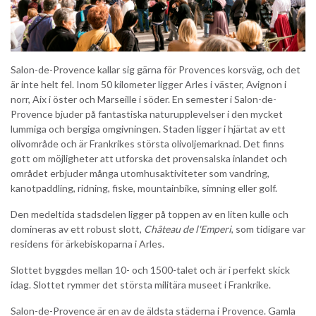
Salon-de-Provence kallar sig gärna för Provences korsväg, och det
är inte helt fel. Inom 50 kilometer ligger Arles i väster, Avignon i
norr, Aix i öster och Marseille i söder. En semester i Salon-de-
Provence bjuder på fantastiska naturupplevelser i den mycket
lummiga och bergiga omgivningen. Staden ligger i hjärtat av ett
olivområde och är Frankrikes största olivoljemarknad. Det finns
gott om möjligheter att utforska det provensalska inlandet och
området erbjuder många utomhusaktiviteter som vandring,
kanotpaddling, ridning, fiske, mountainbike, simning eller golf.
Den medeltida stadsdelen ligger på toppen av en liten kulle och
domineras av ett robust slott,
Château de l'Emperi
, som tidigare var
residens för ärkebiskoparna i Arles.
Slottet byggdes mellan 10- och 1500-talet och är i perfekt skick
idag. Slottet rymmer det största militära museet i Frankrike.
Salon-de-Provence är en av de äldsta städerna i Provence. Gamla