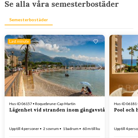
Se alla våra semesterbostäder
Semesterbostäder
Last minute
Laddar...
Hus-ID 06157 • Roquebrune-Cap-Martin
Hus-ID 06181 
Lägenhet vid stranden inom gångavstånd från Men
Pool och 
Upp till 4 personer
2 sovrum
1 badrum
60 m till kusten
Upp till 4 pers