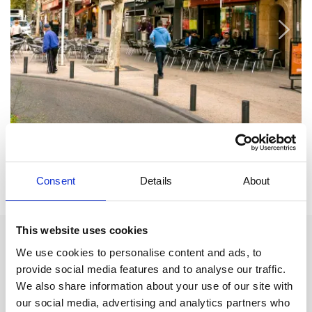
Inspiration för din semester:
Consent
Details
About
This website uses cookies
Sevärdheter:
We use cookies to personalise content and ads, to
provide social media features and to analyse our traffic.
Ingångsportalen till klocktornet från
1700-talet.
We also share information about your use of our site with
Rådhuset
från 1600-talet.
our social media, advertising and analytics partners who