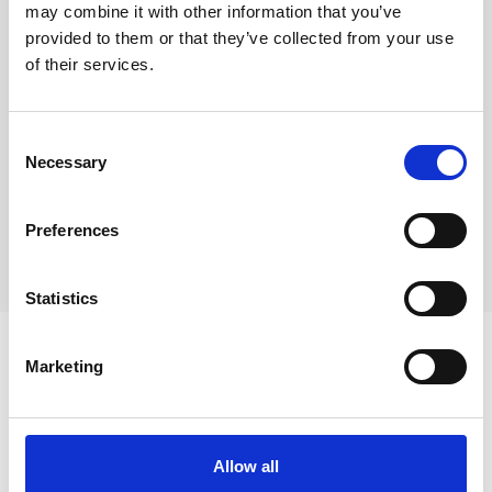
may combine it with other information that you’ve
La fontaine Moussue
från 1700-talet.
provided to them or that they’ve collected from your use
St Michel-kyrkan
från 1200-talet.
of their services.
St Laurent-kyrkan
från 1400-talet, där Nostradamus ligger
begravd.
Consent
Necessary
Château de l'Empéri
, som inrymmer Frankrikes största
Selection
militärmuseum.
Le musée Grévin de Provence:
historiskt museum, krigsmuseum
Preferences
och vaxmuseum.
Statistics
Marketing
Allow all