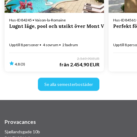
Hus-ID 84245 • Vaison-la-Romaine
Hus-ID 84561
Lugnt läge, pool och utsikt över Mont Ventoux
Perfekt f
Upp till 8 personer
4 sovrum
2 badrum
Upp till 8 pers
2.569,90 EUR
från
2.454,90 EUR
4,8 (3)
Se alla semesterbostäder
Provacances
Sjællandsgade 10b