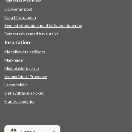
Semester med hund
Uppvärmd pool
Nära till stranden
Semesterbostäder med luftkonditionering
Semesterhus med havsutsikt
Inspiration
Medelhavets stränder
Marknader
Middelalderbyerne
Vinområden i Provence
Lavendelfält
Det sydfranska köket
Franska bagerier
Svenska