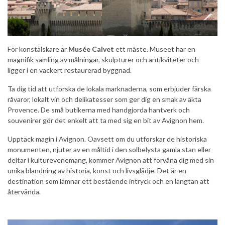
För konstälskare är
Musée Calvet
ett måste. Museet har en
magnifik samling av målningar, skulpturer och antikviteter och
ligger i en vackert restaurerad byggnad.
Ta dig tid att utforska de lokala marknaderna, som erbjuder färska
råvaror, lokalt vin och delikatesser som ger dig en smak av äkta
Provence. De små butikerna med handgjorda hantverk och
souvenirer gör det enkelt att ta med sig en bit av Avignon hem.
Upptäck magin i Avignon. Oavsett om du utforskar de historiska
monumenten, njuter av en måltid i den solbelysta gamla stan eller
deltar i kulturevenemang, kommer Avignon att förvåna dig med sin
unika blandning av historia, konst och livsglädje. Det är en
destination som lämnar ett bestående intryck och en längtan att
återvända.