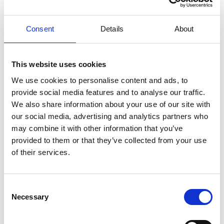
betyder det inte alltid att de kan hyra ut fastigheten
effektivt. Uthyrning av fritidshus är en priskänslig
Consent
Details
About
marknad där även små prisskillnader kan ha stor
inverkan på uthyrningsresultatet. Vi erbjuder också
en låg provision, så att våra hyrespriser förblir
This website uses cookies
konkurrenskraftiga.
We use cookies to personalise content and ads, to
provide social media features and to analyse our traffic.
Här är ytterligare fördelar med att välja oss:
We also share information about your use of our site with
our social media, advertising and analytics partners who
Förskottsbetalning av hyresintäkter
:
may combine it with other information that you’ve
Direkt till ett danskt eller utländskt konto.
provided to them or that they’ve collected from your use
Aktiv uthyrningsbyrå:
Vår webbplats är
of their services.
inte en annonswebbplats; vi är en aktiv
uthyrningsbyrå med låg provision.
Consent
Necessary
Selection
Hög beläggning
: Vi säkerställer hög
beläggning, även utanför högsäsong.