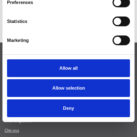
Preferences
Flexibla prisjusteringar
: Ständig möjlighet
att justera priserna för optimal
Statistics
uthyrningseffektivitet.
Marketing
Provacances
Allow all
Sjællandsgade 10b
DK-7100 Vejle
info@provacances.dk
Allow selection
+45 96 70 60 00
Se vår Facebook
Deny
Se vår Instagram
Kundtjänst
Om oss