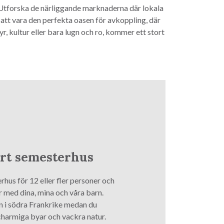
 Utforska de närliggande marknaderna där lokala
 att vara den perfekta oasen för avkoppling, där
r, kultur eller bara lugn och ro, kommer ett stort
ort semesterhus
rhus för 12 eller fler personer och
r med dina, mina och våra barn.
n i södra Frankrike medan du
charmiga byar och vackra natur.