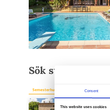
Sök stora semest
Semesterhus för 12 personer
Semester
Consent
Last
This website uses cookies