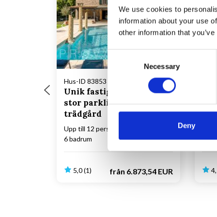
We use cookies to personalis
Laddar...
information about your use of
other information that you’ve
Consent
Necessary
Selection
Hus-ID 83853 • Callian
Hus-
Unik fastighet med
Pan
stor parkliknande
fri
trädgård
Fay
Deny
Upp till 12 personer
6 sovrum
Upp t
6 badrum
3 ba
5,0 (1)
4,
från
6.873,54 EUR