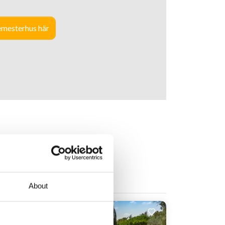
semesterhus här
About