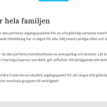
 hela familjen
är den perfekta utgångspunkten för en oförglömlig semester med he
 tillställning har vi något för alla. Välj bland rymliga villor och
år du den perfekta kombinationen av avkoppling och äventyr. Låt b
charmiga byarna i området, gör utflykter till närliggande attraktion
 södra Frankrike en idealisk utgångspunkt för att skapa oförglömli
er med hela gruppen till verklighet!