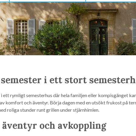
 semester i ett stort semesterh
i ett rymligt semesterhus där hela familjen eller kompisgänget kan
v komfort och äventyr. Börja dagen med en utsökt frukost på terr
d roliga stunder runt grillen under stjärnhimlen.
r äventyr och avkoppling