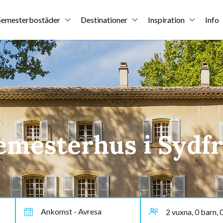
Semesterbostäder
Destinationer
Inspiration
Info
emesterhus i Sydf
Ankomst - Avresa