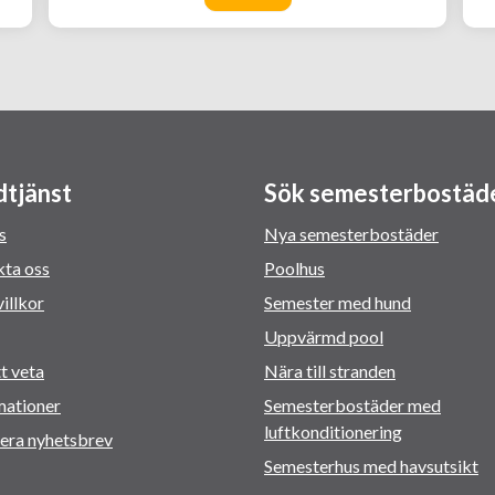
tjänst
Sök semesterbostäd
s
Nya semesterbostäder
ta oss
Poolhus
illkor
Semester med hund
Uppvärmd pool
tt veta
Nära till stranden
mationer
Semesterbostäder med
luftkonditionering
era nyhetsbrev
Semesterhus med havsutsikt