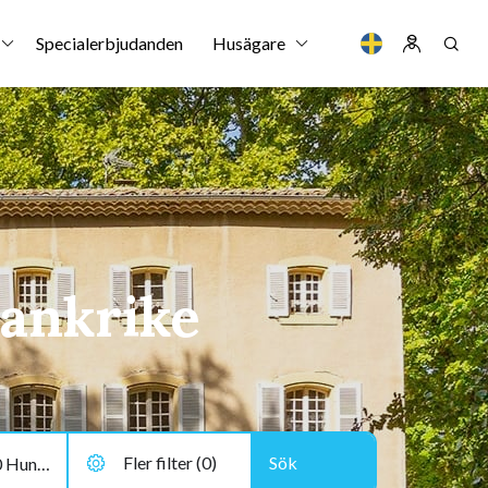
Specialerbjudanden
Husägare
rankrike
Fler filter (0)
2 vuxna, 0 barn, 0 Hundar