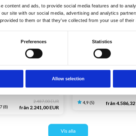
e content and ads, to provide social media features and to analy
Laddar...
Laddar...
 our site with our social media, advertising and analytics partn
 provided to them or that they’ve collected from your use of their
Preferences
Statistics
ID 83842 • Fayence
Hus-ID 06832 • Vence
oramautsikt och
Inlandet mellan Nice
dfull omgivning nära
och Cannes
ence
Upp till 12 personer
6 sovru
Allow selection
ill 12 personer
5 sovrum
5 badrum
Upp till 1 hund(ar)
drum
Upp till 1 hund(ar)
2.487,00 EUR
4,9 (5)
från
4.586,32
7 (8)
från
2.241,00 EUR
Vis alla