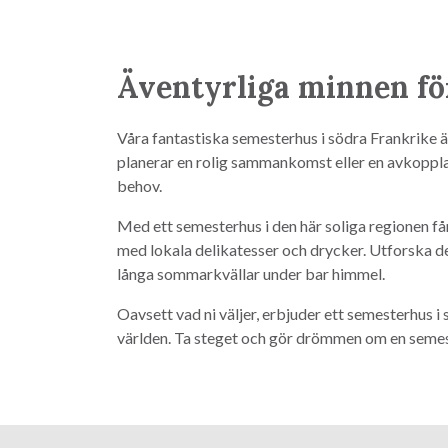
Äventyrliga minnen för
Våra fantastiska semesterhus i södra Frankrike 
planerar en rolig sammankomst eller en avkopplande
behov.
Med ett semesterhus i den här soliga regionen f
med lokala delikatesser och drycker. Utforska de 
långa sommarkvällar under bar himmel.
Oavsett vad ni väljer, erbjuder ett semesterhus i
världen. Ta steget och gör drömmen om en semest