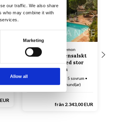
se our traffic. We also share
Laddar...
ers who may combine it with
 services.
Marketing
Hus-ID 83321 • Bargemon
Charmigt provensalskt
semesterhus med stor
pool i Bargemon
m
Allow all
Upp till 12 personer
5 sovrum
4 badrum
Upp till 2 hund(ar)
 EUR
från
2.343,00 EUR