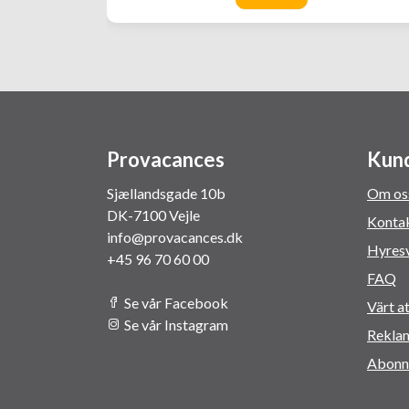
Provacances
Kund
Sjællandsgade 10b
Om os
DK-7100 Vejle
Kontak
info@provacances.dk
Hyresv
+45 96 70 60 00
FAQ
Se vår Facebook
Värt a
Se vår Instagram
Rekla
Abonn