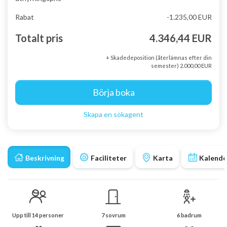
Rabat
-1.235,00 EUR
Totalt pris
4.346,44 EUR
+ Skadedeposition (återlämnas efter din
semester) 2.000,00 EUR
Börja boka
Skapa en sökagent
Beskrivning
Faciliteter
Karta
Kalende
Upp till 14 personer
7 sovrum
6 badrum