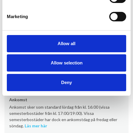
Villa La Vie en Rose är det perfekta valet för gäster som söker en
exklusiv semesterupplevelse med generösa ytor, lyxiga
omgivningar och en av de vackraste utsikterna på Rivieran.
Marketing
Allow all
Information om uthyrning
Allow selection
Kontor
Provacances
Deny
Ankomst
Ankomst sker som standard lördag från kl. 16:00 (vissa
semesterbostäder från kl. 17:00/19:00). Vissa
semesterbostäder har dock en ankomstdag på fredag eller
söndag.
Läs mer här