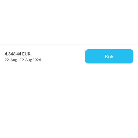
4.346,44 EUR
Bok
22. Aug - 29. Aug 2026
Provacances
Sjællandsgade 10b
DK-7100 Vejle
info@provacances.dk
+45 96 70 60 00