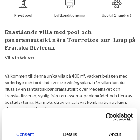
Privat pool
Luftkonditionering
Upp till 1 hund(ar)
Enastående villa med pool och
panoramautsikt nära Tourrettes-sur-Loup på
Franska Rivieran
Villa i särklass
Välkommen till denna unika villa på 400 m², vackert belägen med
söderläge och fördelad över tre våningsplan. Från villan kan du
njuta av en fantastisk panoramautsikt över Medelhavet och
Franska Rivieran, synlig från terrasserna, poolområdet och flera av
bostadsytorna. Här möts du av en sällsynt kombination av lugn,
elegans och exklusivitet.
Fastigheten är designad för stora familjer eller grupper som söker
gott om utrymme, komfort och avskildhet, och erbjuder totalt 7
stilfulla sovrum, 6 badrum samt en gästtoalett.
Consent
Details
About