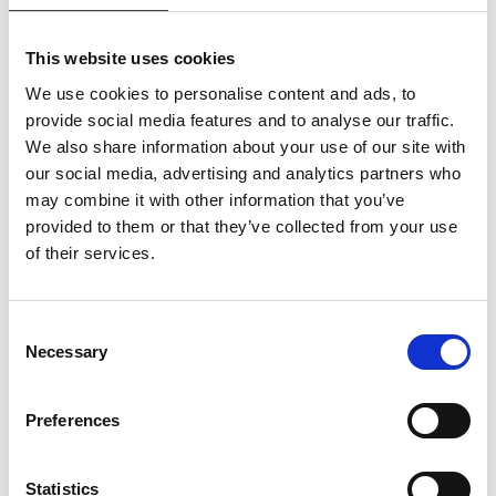
Villan ligger på en vacker tomt om 4 000 m² med flera rymliga
terrasser, där du kan njuta av utsikten från morgon till kväll. Här får
This website uses cookies
du den perfekta miljön för avkopplande semesterdagar under den
azurblå himlen.
We use cookies to personalise content and ads, to
provide social media features and to analyse our traffic.
Endast 1 km från den charmiga medeltidsbyn Tourrettes-sur-Loup
We also share information about your use of our site with
– utsedd till “Alpes-Maritimes favoritby” 2023 – har du ett perfekt
our social media, advertising and analytics partners who
läge för att uppleva det bästa av Côte d’Azur. Utforska de smala
kullerstensgatorna, lokala hantverkare och områdets många
may combine it with other information that you’ve
välrenommerade restauranger.
provided to them or that they’ve collected from your use
of their services.
Villan är utformad med fokus på komfort och flexibilitet för större
grupper och erbjuder bland annat:
• 2 kök fördelade i villan
Consent
• Stor privat swimmingpool
Necessary
Selection
• Elegant poolhus med utomhuskök och loungeyta
• Dubbelgarage samt gott om säker parkering på tomten
Preferences
Sovrum och badrum är utformade som privata sviter, de flesta med
direkt tillgång till terrass och havsutsikt
Statistics