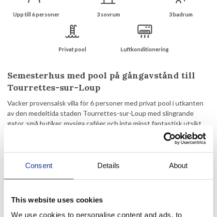
Upp till 6 personer
3 sovrum
3 badrum
Privat pool
Luftkonditionering
Semesterhus med pool på gångavstånd till
Tourrettes-sur-Loup
Vacker provensalsk villa för 6 personer med privat pool i utkanten
av den medeltida staden Tourrettes-sur-Loup med slingrande
gator, små butiker, mysiga caféer och inte minst fantastisk utsikt
över den omgivande landsbygden. Trots närheten till staden ligger
huset på en inhägnad tomt i gröna omgivningar med en fantastisk
utsikt.
Consent
Details
About
Med bara ett kort köravstånd till några av Provences "måste-se"
som Saint-Paul-de-Vence (8 km), Nice (23 km), Cannes (33 km) och
stränderna i Cagnes-sur-Mer ( 14 km) läget är perfekt.
This website uses cookies
Fritidshuset kombinerar modern komfort med autentisk charm och
We use cookies to personalise content and ads, to