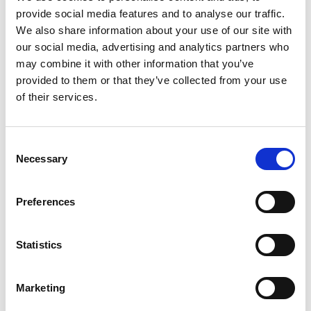
balanserar på så sätt Provences unika med en ljus och vänlig
provide social media features and to analyse our traffic.
inredning, härliga uteplatser med ett stort trevligt poolområde,
We also share information about your use of our site with
terrasser och solstolar.
our social media, advertising and analytics partners who
Villan (182 m2) är i 3 våningar och innehåller på bottenvåningen
may combine it with other information that you’ve
huvudentrén, där man först möter gavelväggens stora
provided to them or that they’ve collected from your use
panoramafönster i det mysiga vardagsrummet/matsalen med
of their services.
öppen spis. Husets välutrustade kök samt den vackra stentrappan
placerad centralt i vardagsrummet, fullbordar den vackra rymden.
Bottenvåningen innehåller också 1 dubbelrum och 1 badrum samt
Consent
en separat toalett.
Necessary
Selection
På nedervåningen finns en fristående lägenhet med eget kök, 1
sovrum med dubbelsäng och 1 badrum. Från nedre plan finns
utgång till trädgården med en vacker altan och ett trevligt utekök.
Preferences
På första våningen finns 1 sovrum med dubbelsäng och 1 badrum.
Statistics
Hund är inte tillåten.
Marketing