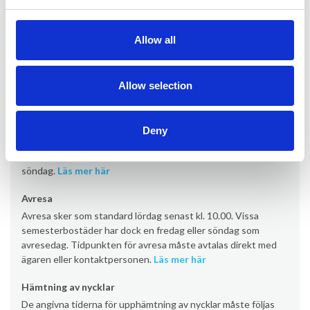
Information om uthyrning
Allow all
Kontor
Provacances
Allow selection
Ankomst
Ankomst sker som standard lördag från kl. 16:00 (vissa
Deny
semesterbostäder från kl. 17:00/19:00). Vissa
semesterbostäder har dock en ankomstdag på fredag eller
söndag.
Läs mer här
Avresa
Avresa sker som standard lördag senast kl. 10.00. Vissa
semesterbostäder har dock en fredag eller söndag som
avresedag. Tidpunkten för avresa måste avtalas direkt med
ägaren eller kontaktpersonen.
Läs mer här
Hämtning av nycklar
De angivna tiderna för upphämtning av nycklar måste följas