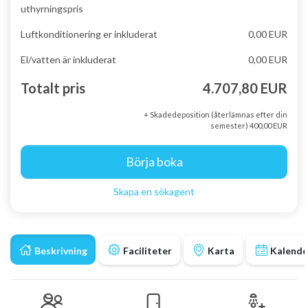
uthyrningspris
Luftkonditionering er inkluderat
0,00 EUR
El/vatten är inkluderat
0,00 EUR
Totalt pris
4.707,80 EUR
+ Skadedeposition (återlämnas efter din
semester) 400,00 EUR
Börja boka
Skapa en sökagent
Beskrivning
Faciliteter
Karta
Kalende