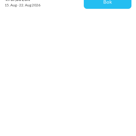
Bok
15. Aug - 22. Aug 2026
Provacances
Sjællandsgade 10b
DK-7100 Vejle
info@provacances.dk
+45 96 70 60 00
Se vår Facebook
Se vår Instagram
Kundtjänst
Om oss
Kontakta oss
Hyresvillkor