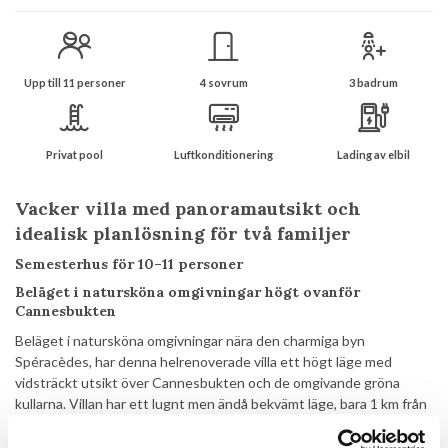
Upp till 11 personer
4 sovrum
3 badrum
Privat pool
Luftkonditionering
Lading av elbil
Vacker villa med panoramautsikt och
idealisk planlösning för två familjer
Semesterhus för 10–11 personer
Beläget i natursköna omgivningar högt ovanför
Cannesbukten
Beläget i natursköna omgivningar nära den charmiga byn
Spéracèdes, har denna helrenoverade villa ett högt läge med
vidsträckt utsikt över Cannesbukten och de omgivande gröna
kullarna. Villan har ett lugnt men ändå bekvämt läge, bara 1 km från
byn, som erbjuder ett par restauranger och en liten
livsmedelsbutik. Den större staden Grasse, känd för sitt pittoreska