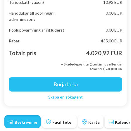
Turistskatt (vuxen)
10,92 EUR
Handdukar till pool ingår i
0,00 EUR
uthyrningspris
Pooluppvärmning är inkluderat
0,00 EUR
Rabat
-435,00 EUR
Totalt pris
4.020,92 EUR
+ Skadedeposition (återlämnas efter din
semester) 680,00 EUR
Börja boka
Skapa en sökagent
Beskrivning
Faciliteter
Karta
Kalende