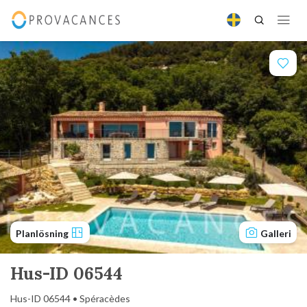
Planlösning
Galleri
Hus-ID 06544
Hus-ID 06544 • Spéracèdes