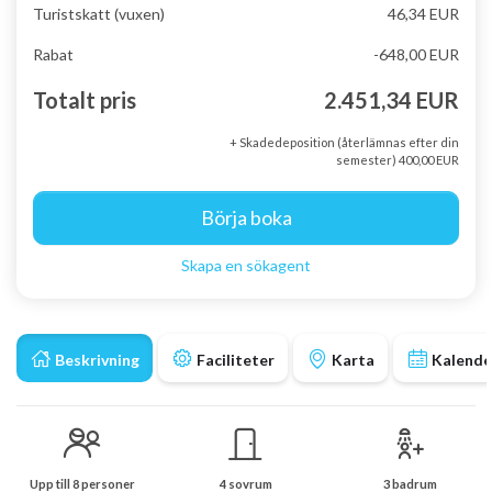
Turistskatt (vuxen)
46,34 EUR
Rabat
-648,00 EUR
Totalt pris
2.451,34 EUR
+ Skadedeposition (återlämnas efter din
semester) 400,00 EUR
Börja boka
Skapa en sökagent
Beskrivning
Faciliteter
Karta
Kalende
Upp till 8 personer
4 sovrum
3 badrum