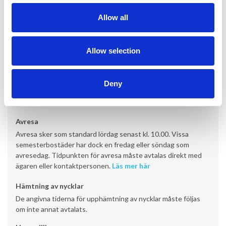
Kontor
Allow all
Provacances
Allow selection
Ankomst
Ankomst sker som standard lördag från kl. 16:00 (vissa
semesterbostäder från kl. 17:00/19:00). Vissa
Deny
semesterbostäder har dock en ankomstdag på fredag eller
söndag.
Läs mer här
Avresa
Avresa sker som standard lördag senast kl. 10.00. Vissa
semesterbostäder har dock en fredag eller söndag som
avresedag. Tidpunkten för avresa måste avtalas direkt med
ägaren eller kontaktpersonen.
Läs mer här
Hämtning av nycklar
De angivna tiderna för upphämtning av nycklar måste följas
om inte annat avtalats.