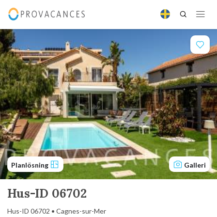
Planlösning
Galleri
Hus-ID 06702
Hus-ID 06702 • Cagnes-sur-Mer