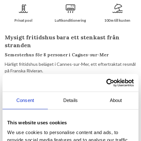
Privat pool
Luftkonditionering
100 m till kusten
Mysigt fritidshus bara ett stenkast från
stranden
Semesterhus för 8 personer i Cagnes-sur-Mer
Härligt fritidshus beläget i Cannes-sur-Mer, ett eftertraktat resmål
på Franska Rivieran.
Denna charmiga villa, byggd i traditionell medelhavsstil, ligger i
lugna omgivningar. Trädgården är en oas med en pool, omgiven av
kaklade och träterrasser som skapar den perfekta miljön för
Consent
Details
About
avkoppling. Exotiska växter, inklusive palmer och stor krukväxt,
förstärker den tropiska och atmosfäriska charmen.
Villans stora skjutdörrar förbinder de inre utrymmena med
This website uses cookies
trädgården, erbjuder en modern touch och ger gott om naturligt
We use cookies to personalise content and ads, to
ljus.
provide social media features and to analyse our traffic.