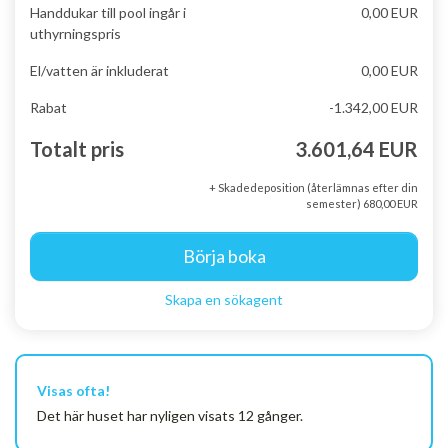
Handdukar till pool ingår i
0,00 EUR
uthyrningspris
El/vatten är inkluderat
0,00 EUR
Rabat
-1.342,00 EUR
Totalt pris
3.601,64 EUR
+ Skadedeposition (återlämnas efter din
semester) 680,00 EUR
Börja boka
Skapa en sökagent
Visas ofta!
Det här huset har nyligen visats 12 gånger.