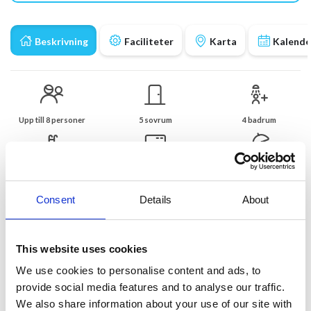
Beskrivning
Faciliteter
Karta
Kalende
Upp till 8 personer
5 sovrum
4 badrum
Privat pool
Luftkonditionering
1 km till kusten
Consent
Details
About
Härligt semesterhus med pool och
havsutsikt i St-Aygulf
Vackert läge med panoramautsikt över Medelhavet
This website uses cookies
Härligt semesterhus beläget i Saint-Aygulf, bara 1 km från stadens
We use cookies to personalise content and ads, to
centrum och Medelhavet. Semesterhuset ligger högt på en
provide social media features and to analyse our traffic.
sydostlig sluttning och erbjuder en vacker panoramautsikt över
We also share information about your use of our site with
Medelhavet. Här är ett härligt utomhusområde med täckt matplats