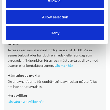
Allow all
Ankomst
Allow selection
Ankomst sker som standard lördag från kl. 16:00 (vissa
semesterbostäder från kl. 17:00/19:00). Vissa
semesterbostäder har dock en ankomstdag på fredag eller
Deny
söndag.
Läs mer här
Avresa
Avresa sker som standard lördag senast kl. 10.00. Vissa
semesterbostäder har dock en fredag eller söndag som
avresedag. Tidpunkten för avresa måste avtalas direkt med
ägaren eller kontaktpersonen.
Läs mer här
Hämtning av nycklar
De angivna tiderna för upphämtning av nycklar måste följas
om inte annat avtalats.
Hyresvillkor
Läs våra hyresvillkor här