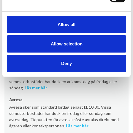
+ Skadedeposition (återlämnas efter din semester) 400,00 EUR
Information om uthyrning
Allow all
Kontor
Provacances
Allow selection
Ankomst
Deny
Ankomst sker som standard lördag från kl. 16:00 (vissa
semesterbostäder från kl. 17:00/19:00). Vissa
semesterbostäder har dock en ankomstdag på fredag eller
söndag.
Läs mer här
Avresa
Avresa sker som standard lördag senast kl. 10.00. Vissa
semesterbostäder har dock en fredag eller söndag som
avresedag. Tidpunkten för avresa måste avtalas direkt med
ägaren eller kontaktpersonen.
Läs mer här