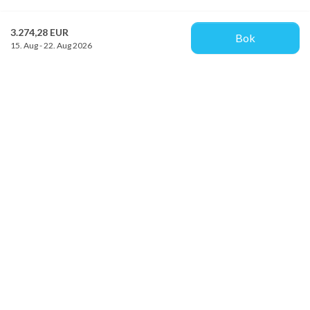
3.274,28 EUR
Bok
15. Aug - 22. Aug 2026
Provacances
Sjællandsgade 10b
DK-7100 Vejle
info@provacances.dk
+45 96 70 60 00
Se vår Facebook
Se vår Instagram
Kundtjänst
Om oss