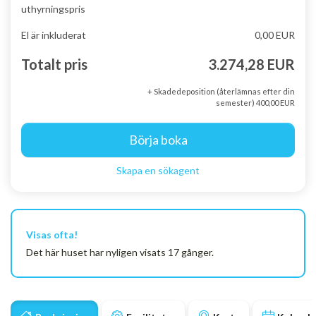
uthyrningspris
El är inkluderat
0,00 EUR
Totalt pris
3.274,28 EUR
+ Skadedeposition (återlämnas efter din
semester) 400,00 EUR
Börja boka
Skapa en sökagent
Visas ofta!
Det här huset har nyligen visats 17 gånger.