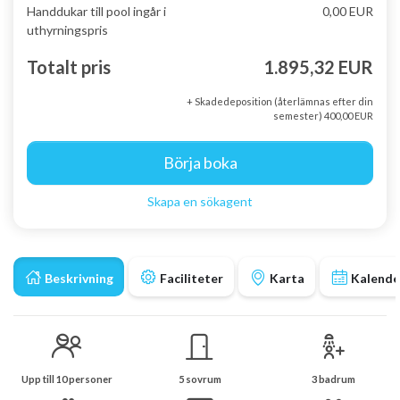
Handdukar till pool ingår i
0,00 EUR
uthyrningspris
Totalt pris
1.895,32 EUR
+ Skadedeposition (återlämnas efter din
semester) 400,00 EUR
Börja boka
Skapa en sökagent
Beskrivning
Faciliteter
Karta
Kalende
Upp till 10 personer
5 sovrum
3 badrum