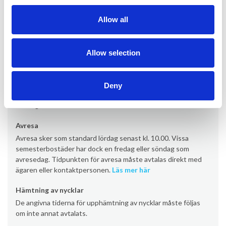
Kontor
Allow all
Provacances
Allow selection
Ankomst
Ankomst sker som standard lördag från kl. 16:00 (vissa
semesterbostäder från kl. 17:00/19:00). Vissa
Deny
semesterbostäder har dock en ankomstdag på fredag eller
söndag.
Läs mer här
Avresa
Avresa sker som standard lördag senast kl. 10.00. Vissa
semesterbostäder har dock en fredag eller söndag som
avresedag. Tidpunkten för avresa måste avtalas direkt med
ägaren eller kontaktpersonen.
Läs mer här
Hämtning av nycklar
De angivna tiderna för upphämtning av nycklar måste följas
om inte annat avtalats.