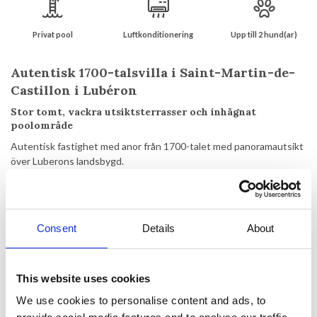
Privat pool
Luftkonditionering
Upp till 2 hund(ar)
Autentisk 1700-talsvilla i Saint-Martin-de-
Castillon i Lubéron
Stor tomt, vackra utsiktsterrasser och inhägnat
poolområde
Autentisk fastighet med anor från 1700-talet med panoramautsikt
över Luberons landsbygd.
Huset är original och vackert inrett, det har renoverats och
totalrenoverats under försommaren 2022.
Detta fritidshus ligger i en mycket liten by på 1,3 hektar stor tomt
Consent
Details
About
med trädgård, avskilda terrasser och privat bad slå samman. Det är
en perfekt bas för vandrare och naturälskare.
Avignon och Aix en Provence kan nås med bil på cirka 1 timme och
This website uses cookies
15 minuter, L'isle sur la Sorgue på 45 minuter. , och andra mycket
We use cookies to personalise content and ads, to
trevliga städer och byar ligger inom en kort bilresa. Marseille och