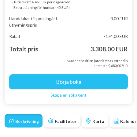
- Turistskatt 4,46 EUR per dag/vuxen
- Extra städning för hundar (45 EUR)
Handdukar till pool ingår i
0,00 EUR
uthyrningspris
Rabat
-174,00 EUR
Totalt pris
3.308,00 EUR
+ Skadedeposition (återlämnas efter din
semester) 680,00 EUR
Börja boka
Skapa en sökagent
Beskrivning
Faciliteter
Karta
Kalende