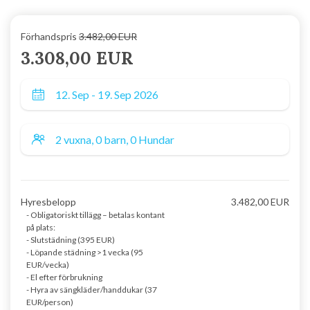
Förhandspris
3.482,00 EUR
3.308,00 EUR
Hyresbelopp
3.482,00 EUR
- Obligatoriskt tillägg – betalas kontant
på plats:
- Slutstädning (395 EUR)
- Löpande städning >1 vecka (95
EUR/vecka)
- El efter förbrukning
- Hyra av sängkläder/handdukar (37
EUR/person)