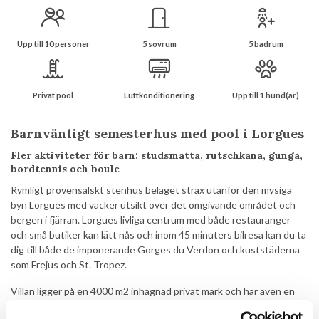
Upp till 10 personer
5 sovrum
5 badrum
Privat pool
Luftkonditionering
Upp till 1 hund(ar)
Barnvänligt semesterhus med pool i Lorgues
Fler aktiviteter för barn: studsmatta, rutschkana, gunga,
bordtennis och boule
Rymligt provensalskt stenhus beläget strax utanför den mysiga
byn Lorgues med vacker utsikt över det omgivande området och
bergen i fjärran. Lorgues livliga centrum med både restauranger
och små butiker kan lätt nås och inom 45 minuters bilresa kan du ta
dig till både de imponerande Gorges du Verdon och kuststäderna
som Frejus och St. Tropez.
Villan ligger på en 4000 m2 inhägnad privat mark och har även en
egen liten olivlund. Villan har 2 stora terrasser. En lång, täckt