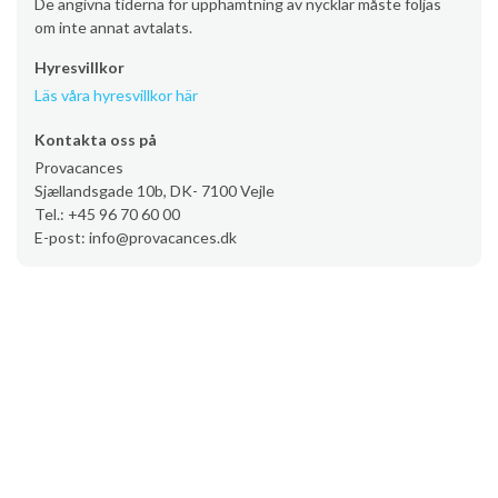
De angivna tiderna för upphämtning av nycklar måste följas
om inte annat avtalats.
Hyresvillkor
Läs våra hyresvillkor här
Kontakta oss på
Provacances
Sjællandsgade 10b, DK- 7100 Vejle
Tel.: +45 96 70 60 00
E-post: info@provacances.dk