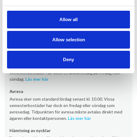
Information om uthyrning
Allow all
Kontor
Provacances
Allow selection
Ankomst
Deny
Ankomst sker som standard lördag från kl. 16:00 (vissa
semesterbostäder från kl. 17:00/19:00). Vissa
semesterbostäder har dock en ankomstdag på fredag eller
söndag.
Läs mer här
Avresa
Avresa sker som standard lördag senast kl. 10.00. Vissa
semesterbostäder har dock en fredag eller söndag som
avresedag. Tidpunkten för avresa måste avtalas direkt med
ägaren eller kontaktpersonen.
Läs mer här
Hämtning av nycklar