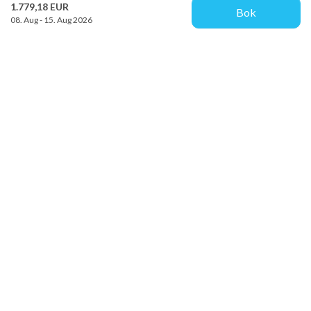
1.779,18 EUR
Bok
08. Aug - 15. Aug 2026
Provacances
Sjællandsgade 10b
DK-7100 Vejle
info@provacances.dk
+45 96 70 60 00
Se vår Facebook
Se vår Instagram
Kundtjänst
Om oss
Kontakta oss