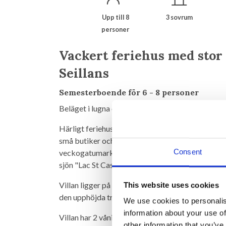
Upp till 8
3 sovrum
personer
Vackert feriehus med stor
Seillans
Semesterboende för 6 - 8 personer
Beläget i lugna och vackra omgivningar
Härligt feriehus beläget i ett lugnt bostadsomr
små butiker och restauranger. Området erbjuder
Consent
veckogatumarknader, en stor golfbana, många va
sjön "Lac St Cassien".
Villan ligger på en stor tomt på 9000 m2 och er
This website uses cookies
den upphöjda trädgården hittar du den stora poole
We use cookies to personalis
information about your use of
Villan har 2 våningar med följande arrangeman
other information that you’ve