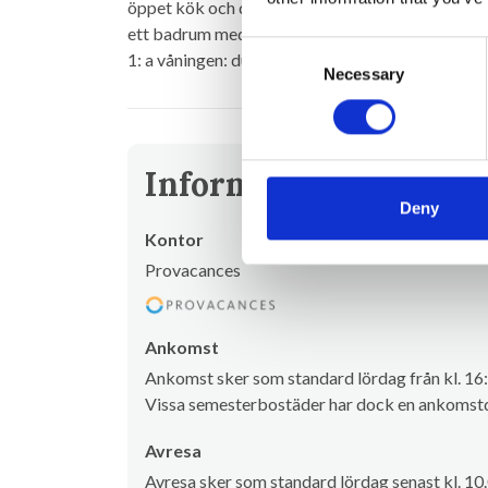
öppet kök och direkt tillgång till terrassen, et
ett badrum med dusch och toalett och ett badru
Consent
1: a våningen: dubbelrum + 2 enkelsängar och 1 
Necessary
Selection
Information om uthy
Deny
Kontor
Provacances
Ankomst
Ankomst sker som standard lördag från kl. 16:
Vissa semesterbostäder har dock en ankomstd
Avresa
Avresa sker som standard lördag senast kl. 10