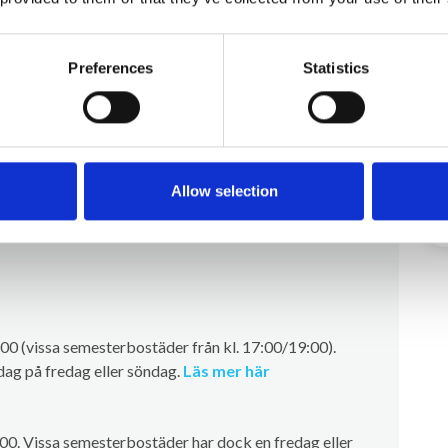
t sovrum med två enkelsängar, ett sovrum med en dubbelsäng,
m med badkar och toalett.
stort badrum med badkar, dusch och toalett.
Preferences
Statistics
rning
Allow selection
00 (vissa semesterbostäder från kl. 17:00/19:00).
ag på fredag eller söndag.
Läs mer här
.00. Vissa semesterbostäder har dock en fredag eller