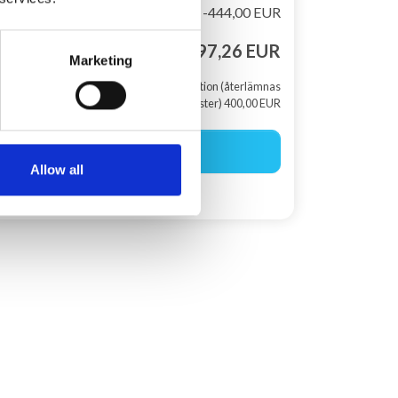
Rabat
-444,00 EUR
Totalt pris
1.897,26 EUR
Marketing
+ Skadedeposition (återlämnas
efter din semester) 400,00 EUR
Börja boka
Allow all
Skapa en sökagent