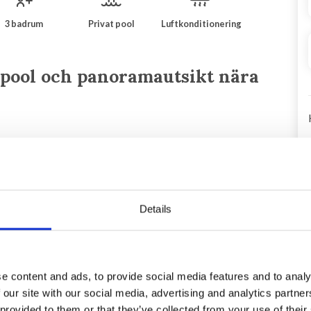
3 badrum
Privat pool
Luftkonditionering
 pool och panoramautsikt nära
åde 2,5 km från den charmiga medeltida byn Seillans med
 vacker natur, många andra pittoreska byar med
Details
ndrings-och cykelleder och vattenaktiviteter på den stora
bjuder panoramautsikt över de omgivande gröna kullarna. I
n omgiven av en solterrass och parkering för flera bilar.
e content and ads, to provide social media features and to analy
 our site with our social media, advertising and analytics partn
g: Bottenvåningen: Kombinerat vardagsrum / matrum med
 provided to them or that they’ve collected from your use of their