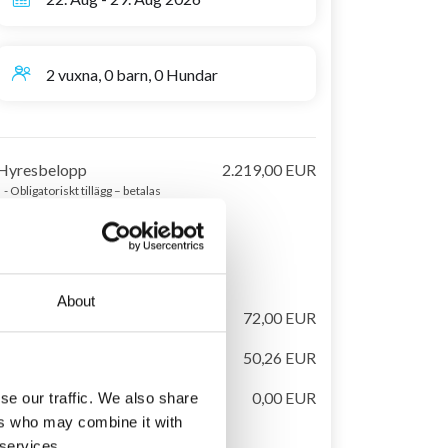
2 vuxna, 0 barn, 0 Hundar
Hyresbelopp
2.219,00 EUR
- Obligatoriskt tillägg – betalas
kontant på plats:
- Slutstädning (180 EUR)
- Hyra av
sängkläder/handdukar (27
EUR/person)
About
El & vatten
72,00 EUR
Turistskatt (vuxen)
50,26 EUR
Handdukar till pool ingår
0,00 EUR
se our traffic. We also share
i uthyrningspris
ers who may combine it with
 services.