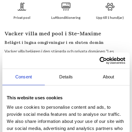
Privat pool
Luftkonditionering
Upp till 1 hund(ar)
Vacker villa med pool i Ste-Maxime
Beläget i lugna omgivningar i en sluten domän
Vacker villa belägen i den stängda och privata domänen "Les
Virgiles" - ett lugnt bostadsområde bara några km från Ste
Maximes centrum. Shoppingmöjligheter kan nås inom 1,5 km och
Ste Maximes centrum med alla affärer, restauranger, barer,
sandstränder och en färja till St. Tropez ligger bara en liten bilresa
Consent
Details
About
bort.
Villan har en stor trädgård med stor pool på 10 x 4 m omgiven av en
This website uses cookies
stor solterrass med gott om solstolar där du kan koppla av i solen
eller ta ett uppfriskande dopp i poolen. På denna nivå finns också
We use cookies to personalise content and ads, to
en stor täckt terrass där du kan hitta skugga under dygnets varma
provide social media features and to analyse our traffic.
timmar. Ovanpå den täckta terrassen finns ytterligare en stor
We also share information about your use of our site with
terrass med bord och stolar, pergola på 6 x 4 m och en fin utsikt
our social media, advertising and analytics partners who
över området mot havet. I trädgården finns även ett sommarkök