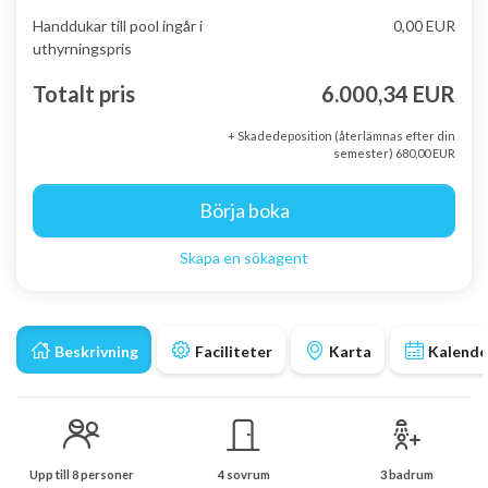
Handdukar till pool ingår i
0,00 EUR
uthyrningspris
Totalt pris
6.000,34 EUR
+ Skadedeposition (återlämnas efter din
semester) 680,00 EUR
Börja boka
Skapa en sökagent
Beskrivning
Faciliteter
Karta
Kalende
Upp till 8 personer
4 sovrum
3 badrum