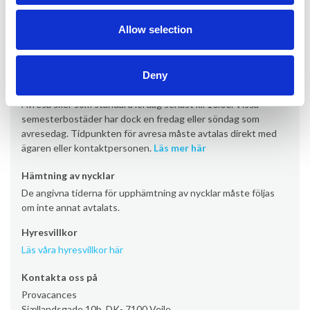
Ankomst sker som standard lördag från kl. 16:00 (vissa
Allow selection
semesterbostäder från kl. 17:00/19:00). Vissa
semesterbostäder har dock en ankomstdag på fredag eller
söndag.
Läs mer här
Deny
Avresa
Avresa sker som standard lördag senast kl. 10.00. Vissa
semesterbostäder har dock en fredag eller söndag som
avresedag. Tidpunkten för avresa måste avtalas direkt med
ägaren eller kontaktpersonen.
Läs mer här
Hämtning av nycklar
De angivna tiderna för upphämtning av nycklar måste följas
om inte annat avtalats.
Hyresvillkor
Läs våra hyresvillkor här
Kontakta oss på
Provacances
Sjællandsgade 10b, DK- 7100 Vejle