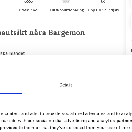
Privat pool
Luftkonditionering
Upp till 1 hund(ar)
autsikt nära Bargemon
lska inlandet
ackra omgivningar inom gångavstånd till den pittoreska lilla
r med stenpartier och med en helt privat poolområdet . Det
Details
sserna och från residenset.
gen ett stort vardagsrum, matsal med utgång till härlig
elsäng, 1 badrum och 1 separat toalett.
e content and ads, to provide social media features and to analy
 our site with our social media, advertising and analytics partn
bbelsängar, 1 sovrum med 2 våningssängar, 1 badrum och
 provided to them or that they’ve collected from your use of their