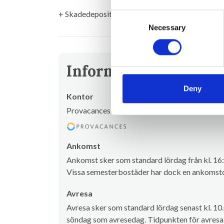
+ Skadedeposition (återlämnas efter din semest
Consent
Necessary
Selection
Information om uthy
Deny
Kontor
Provacances
Ankomst
Ankomst sker som standard lördag från kl. 16:
Vissa semesterbostäder har dock en ankomstd
Avresa
Avresa sker som standard lördag senast kl. 10
söndag som avresedag. Tidpunkten för avresa 