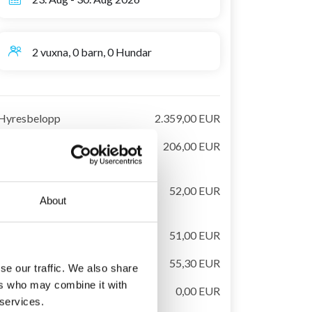
2 vuxna, 0 barn, 0 Hundar
Hyresbelopp
2.359,00 EUR
Slutstädning,
206,00 EUR
obligatorisk
Hyra av sängkläder och
52,00 EUR
About
handdukar, obligatorisk
El
51,00 EUR
Turistskatt (vuxen)
55,30 EUR
se our traffic. We also share
ers who may combine it with
Handdukar till pool ingår
0,00 EUR
 services.
i uthyrningspris