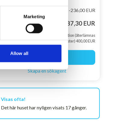
Rabat
-236,00 EUR
Marketing
Totalt pris
2.487,30 EUR
+ Skadedeposition (återlämnas
efter din semester) 400,00 EUR
Allow all
Börja boka
Skapa en sökagent
Visas ofta!
Det här huset har nyligen visats 17 gånger.