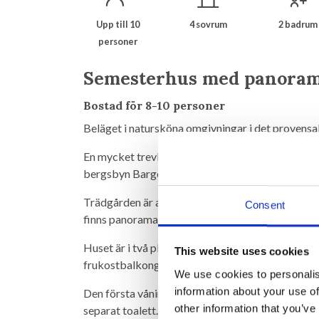
Upp till 10
4 sovrum
2 badrum
personer
Semesterhus med panoram
Bostad för 8-10 personer
Beläget i natursköna omgivningar i det provensa
En mycket trevlig villa, som ligger i lugna och v
bergsbyn Bargemon.
Trädgården är avskilt och mysigt, på flera nivåe
Consent
finns panoramautsikt över gröna kullar från terra
Huset är i två plan och innehåller på bottenvånin
This website uses cookies
frukostbalkong, rymligt kök. 1 sovrum med dubb
We use cookies to personalis
information about your use of
Den första våningen innehåller 2 sovrum med du
other information that you’ve
separat toalett.