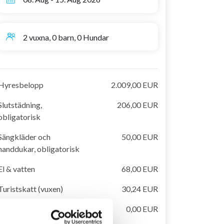
2 vuxna, 0 barn, 0 Hundar
Hyresbelopp
2.009,00 EUR
Slutstädning,
206,00 EUR
obligatorisk
Sängkläder och
50,00 EUR
handdukar, obligatorisk
El & vatten
68,00 EUR
Turistskatt (vuxen)
30,24 EUR
Handdukar till pool ingår
0,00 EUR
i uthyrningspris