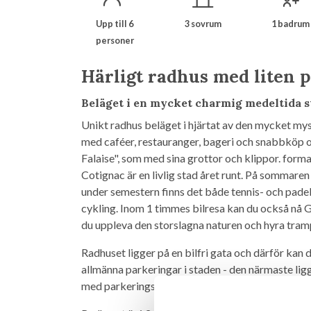
Upp till 6
3 sovrum
1 badrum
personer
Härligt radhus med liten p
Beläget i en mycket charmig medeltida st
Unikt radhus beläget i hjärtat av den mycket my
med caféer, restauranger, bageri och snabbköp o
Falaise", som med sina grottor och klippor. for
Cotignac är en livlig stad året runt. På sommaren 
under semestern finns det både tennis- och padel
cykling. Inom 1 timmes bilresa kan du också nå
du uppleva den storslagna naturen och hyra trampb
Radhuset ligger på en bilfri gata och därför kan d
allmänna parkeringar i staden - den närmaste li
med parkeringsplatser, så du kan inte vara säker 