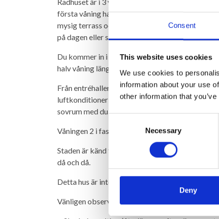
Radhuset är i 3 våningar och har en mycket specie
första våning har du tillgång till en terrass med ma
mysig terrass och högst upp en enorm terrass med
Consent
på dagen eller stadens ljus på kvällen. Trots ditt 
Du kommer in i fastigheten via en trappa från ga
This website uses cookies
halv våning längre ner ett sovrum med dubbelsä
We use cookies to personalis
information about your use of
Från entréhallen går du uppför en trappa till fö
other information that you’ve
luftkonditionering och tillgång till en terrass me
sovrum med dubbelsäng och ett badrum med dusc
Consent
Necessary
Våningen 2 i fastigheten innehåller en öppen m
Selection
Staden är känd för sina många katter, och det ä
då och då.
Detta hus är inte lämpligt för promenader funkt
Deny
Vänligen observera att boendet inte är utrustat