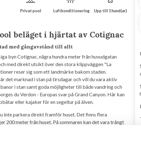
Privat pool
Luftkonditionering
Upp till 1 hund(ar)
ool beläget i hjärtat av Cotignac
ad med gångavstånd till allt
siga byn Cotignac, några hundra meter från huvudgatan
ch med direkt utsikt över den stora klippväggen "La
mationer reser sig som ett landmärke bakom staden.
är det marknad i stan på tirsdagar och vill du vara aktiv
banor i stan samt goda möjligheter till både vandring och
 Gorges du Verdon - Europas svar på Grand Canyon. Här kan
åtar eller kajaker för en segeltur på älven.
u inte parkera direkt framför huset. Det finns flera
gger 200 meter från huset. På sommaren kan det vara trångt
på att hitta en plats på närmaste parkering.