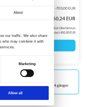
Rabat
-703,00 EUR
About
Totalt pris
1.660,24 EUR
+ Skadedeposition (återlämnas
efter din semester) 400,00 EUR
se our traffic. We also share
ers who may combine it with
Börja boka
 services.
Skapa en sökagent
Marketing
Visas ofta!
Det här huset har nyligen visats 14 gånger.
Allow all