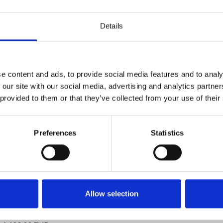
ll tomt som är upplagd i höga terrasser. Från fastighetens
tplats och grill. En våning upp finns ytterligare en liten
 en liten pool och en täckt yta där du kan njuta av skuggan
Details
läge i centrum är det tyst både inne och ute.
tuplan. Några trappsteg ner hittar du ett nyare kök och en
ng och matbord.
e content and ads, to provide social media features and to analy
 our site with our social media, advertising and analytics partn
rsta våningen där det finns ett mysigt vardagsrum med
 provided to them or that they’ve collected from your use of their
d matbord och stolar. På denna våning hittar du även ett
h och toalett.
Preferences
Statistics
ezzanine med soffa och ett sovrum med dubbelsäng.
r därför att räkna med att katter kan besöka uteområdena
ionshindrade personer.
Allow selection
 med WIFI.