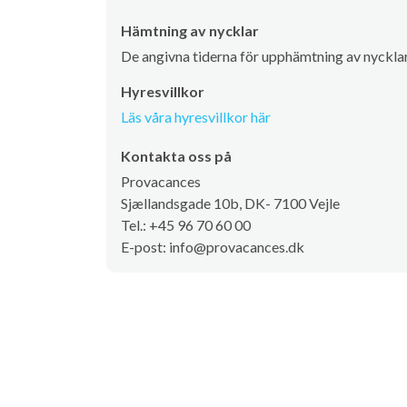
Hämtning av nycklar
De angivna tiderna för upphämtning av nycklar 
Hyresvillkor
Läs våra hyresvillkor här
Kontakta oss på
Provacances
Sjællandsgade 10b, DK- 7100 Vejle
Tel.: +45 96 70 60 00
E-post: info@provacances.dk