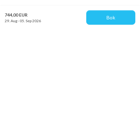
744,00 EUR
Bok
29. Aug - 05. Sep 2026
Provacances
Sjællandsgade 10b
DK-7100 Vejle
info@provacances.dk
+45 96 70 60 00
Se vår Facebook
Se vår Instagram
Kundtjänst
Om oss