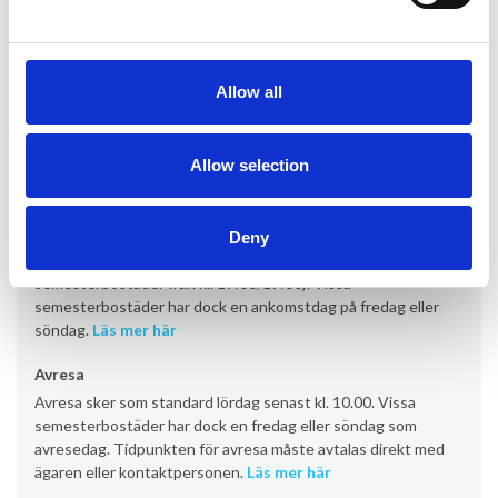
dusch och separat toalett.
Information om uthyrning
Allow all
Kontor
Provacances
Allow selection
Ankomst
Deny
Ankomst sker som standard lördag från kl. 16:00 (vissa
semesterbostäder från kl. 17:00/19:00). Vissa
semesterbostäder har dock en ankomstdag på fredag eller
söndag.
Läs mer här
Avresa
Avresa sker som standard lördag senast kl. 10.00. Vissa
semesterbostäder har dock en fredag eller söndag som
avresedag. Tidpunkten för avresa måste avtalas direkt med
ägaren eller kontaktpersonen.
Läs mer här