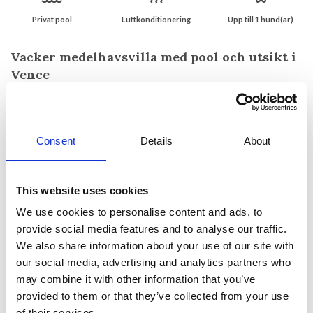
Privat pool
Luftkonditionering
Upp till 1 hund(ar)
Vacker medelhavsvilla med pool och utsikt i
Vence
Beläget i det vackra inlandet av Rivieran mellan Nice och
Cannes
Imponerande villa med sammanhållen stil och vacker design. Denna
Consent
Details
About
semesterbostad ligger i bergen nära Vence och tillgodoser alla
behov. Villan erbjuder en härlig utsikt, en härlig trädgård med privat
pool, rymliga rum och ett välutrustat kök. Det finns boende för 12
personer fördelat på 2 våningar.
This website uses cookies
We use cookies to personalise content and ads, to
Villan innehåller 4 sovrum med eget badrum, 2 sovrum med delat
badrum, 1 kontor, ett stort kök-matsal och ett härligt vardagsrum
provide social media features and to analyse our traffic.
med ett separat förberedande kök. Staden Vence är en gammal
We also share information about your use of our site with
medeltida by omgiven av gamla stadsmurar. Det myllrar av liv under
our social media, advertising and analytics partners who
hela året, vilket ger stora möjligheter att utforska charmiga gator
may combine it with other information that you’ve
med butiker, konstgallerier, kaféer, restauranger och lokala
provided to them or that they’ve collected from your use
marknader.
of their services.