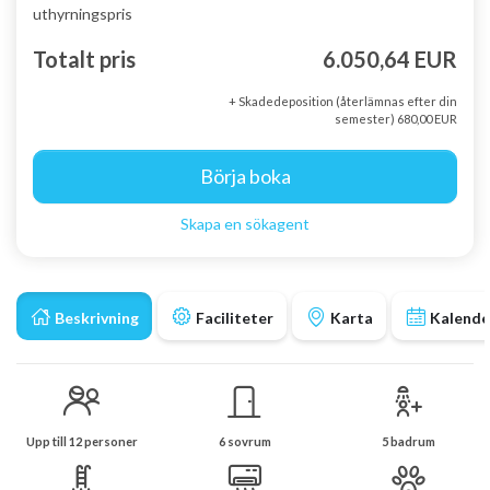
uthyrningspris
Totalt pris
6.050,64 EUR
+ Skadedeposition (återlämnas efter din
semester) 680,00 EUR
Börja boka
Skapa en sökagent
Beskrivning
Faciliteter
Karta
Kalende
Upp till 12 personer
6 sovrum
5 badrum