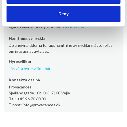
Avresa
Avresa sker som standard lördag senast kl. 10.00. Vissa
Deny
semesterbostäder har dock en fredag eller söndag som
avresedag. Tidpunkten för avresa måste avtalas direkt med
ägaren eller kontaktpersonen.
Läs mer här
Hämtning av nycklar
De angivna tiderna för upphämtning av nycklar måste följas
om inte annat avtalats.
Hyresvillkor
Läs våra hyresvillkor här
Kontakta oss på
Provacances
Sjællandsgade 10b, DK- 7100 Vejle
Tel.: +45 96 70 60 00
E-post: info@provacances.dk