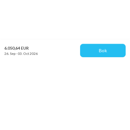
6.050,64 EUR
Bok
26. Sep - 03. Oct 2026
Provacances
Sjællandsgade 10b
DK-7100 Vejle
info@provacances.dk
+45 96 70 60 00