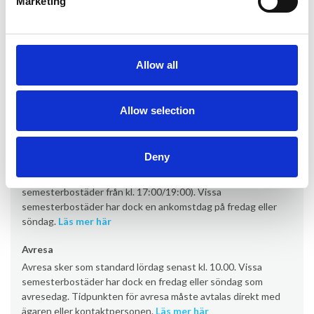
Marketing
+ Skadedeposition (återlämnas efter din semester) 400,00 EUR
Information om uthyrning
Allow all
Kontor
Allow selection
Provacances
Deny
Ankomst
Ankomst sker som standard lördag från kl. 16:00 (vissa
semesterbostäder från kl. 17:00/19:00). Vissa
semesterbostäder har dock en ankomstdag på fredag eller
söndag.
Läs mer här
Avresa
Avresa sker som standard lördag senast kl. 10.00. Vissa
semesterbostäder har dock en fredag eller söndag som
avresedag. Tidpunkten för avresa måste avtalas direkt med
ägaren eller kontaktpersonen.
Läs mer här