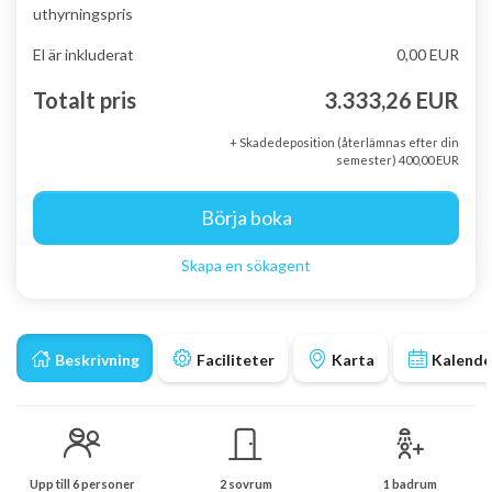
uthyrningspris
El är inkluderat
0,00 EUR
Totalt pris
3.333,26 EUR
+ Skadedeposition (återlämnas efter din
semester) 400,00 EUR
Börja boka
Skapa en sökagent
Beskrivning
Faciliteter
Karta
Kalende
Upp till 6 personer
2 sovrum
1 badrum