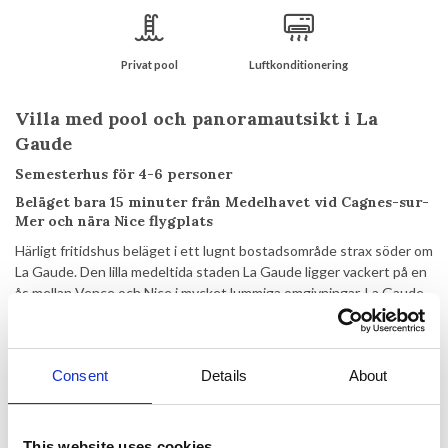
Privat pool
Luftkonditionering
Villa med pool och panoramautsikt i La
Gaude
Semesterhus för 4-6 personer
Beläget bara 15 minuter från Medelhavet vid Cagnes-sur-
Mer och nära Nice flygplats
Härligt fritidshus beläget i ett lugnt bostadsområde strax söder om
La Gaude. Den lilla medeltida staden La Gaude ligger vackert på en
ås mellan Vence och Nice i mycket lummiga omgivningar. La Gaude
är en liten men mycket charmig by med en typisk sydfransk
atmosfär. Här erbjuds vackra välrestaurerade stenhus, smala gator
och små torg. Det finns några små butiker och några restauranger i
Consent
Details
About
staden.
Landskapet runt La Gaude är kuperat och erbjuder imponerande
vyer bortom Medelhavsområdet. Området är mycket lämpligt för
This website uses cookies