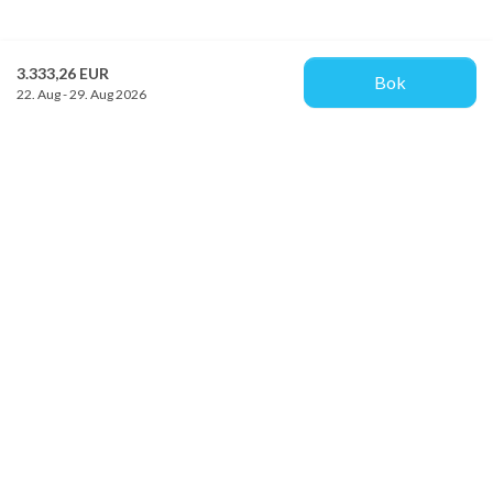
3.333,26 EUR
Bok
22. Aug - 29. Aug 2026
Provacances
Sjællandsgade 10b
DK-7100 Vejle
info@provacances.dk
+45 96 70 60 00
Se vår Facebook
Se vår Instagram
Kundtjänst