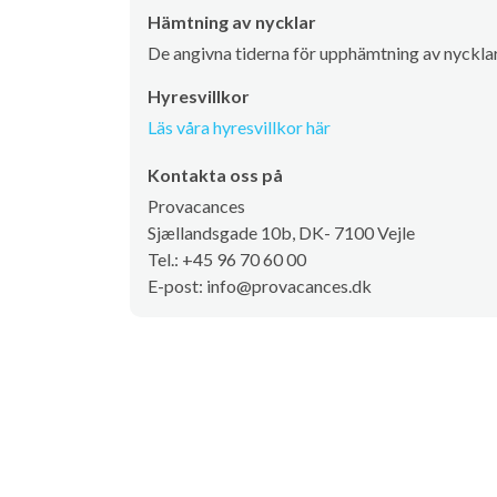
Hämtning av nycklar
De angivna tiderna för upphämtning av nycklar 
Hyresvillkor
Läs våra hyresvillkor här
Kontakta oss på
Provacances
Sjællandsgade 10b, DK- 7100 Vejle
Tel.: +45 96 70 60 00
E-post: info@provacances.dk