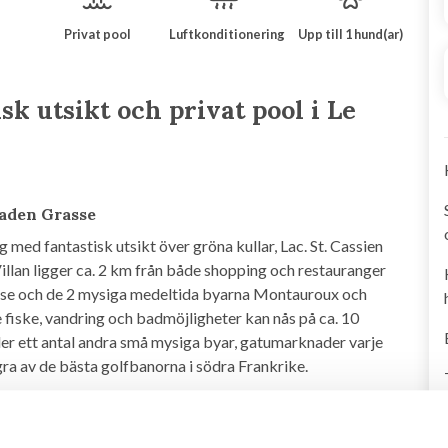
Privat pool
Luftkonditionering
Upp till 1 hund(ar)
sk utsikt och privat pool i Le
taden Grasse
äg med fantastisk utsikt över gröna kullar, Lac. St. Cassien
illan ligger ca. 2 km från både shopping och restauranger
asse och de 2 mysiga medeltida byarna Montauroux och
 fiske, vandring och badmöjligheter kan nås på ca. 10
er ett antal andra små mysiga byar, gatumarknader varje
a av de bästa golfbanorna i södra Frankrike.
Här finns privat parkering för upp till 3 bilar, möjlighet att
fantastiska utsikten från en solstol runt poolen eller från