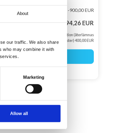
Rabat
-900,00 EUR
About
Totalt pris
3.894,26 EUR
+ Skadedeposition (återlämnas
efter din semester) 400,00 EUR
se our traffic. We also share
ers who may combine it with
Börja boka
 services.
Skapa en sökagent
Marketing
Allow all