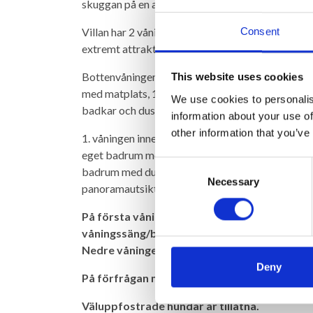
skuggan på en av husets 2 täckta terrasser.
Consent
Villan har 2 våningar och kan delas upp i 2 sepa
extremt attraktivt för 2 familjer som vill resa ti
Bottenvåningen i poolnivå innehåller ett kök / mat
This website uses cookies
med matplats, 1 dubbelrum, 1 tvåbäddsrum (som
We use cookies to personalis
badkar och dusch. De 2 sovrummen har också direk
information about your use of
other information that you’ve
1. våningen innehåller stort vardags- / matrum 
eget badrum med badkar / dusch, 1 dubbelrum, 1
Consent
badrum med dusch. Från det stora köket / vardag
Necessary
Selection
panoramautsikt.
På första våningen finns AC i sovrummet och 
våningssäng/barnrum.
Nedre våningen AC i ett dubbelrum. I det and
Deny
På förfrågan möjlighet för upp till 10 person
Väluppfostrade hundar är tillåtna.