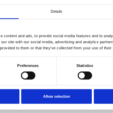
Details
rata lägenheter med separat ingång. Detta gör hemmet
llsammans.
sal (ingen spis i detta kök) med tillgång till täckt terrass
 kan kombineras till en dubbelsäng) och 1 badrum med
e content and ads, to provide social media features and to analy
t tillgång till terrassen.
 our site with our social media, advertising and analytics partn
 provided to them or that they’ve collected from your use of their
med öppet kök och entresol, tvättstuga, 1 dubbelrum och
 separat toalett och 1 sovrum med våningssäng och
srummet finns utgång till en täckt terrass med
Preferences
Statistics
dubbelrummet bredvid. Det finns en fläkt i
ra dubbelrummet finns en fläkt.
Allow selection
er. Pris: 200 EUR per extra person/vecka.