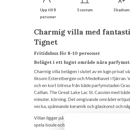
Upp till 8
5 sovrum
3 badrum
personer
Charmig villa med fantasti
Tignet
Fritidshus för 8-10 personer
Beläget i ett lugnt område nära parfyms
Charmig villa belägen i slutet av en lugn privat v
liksom Esterelbergen och Medelhavet i fjärran. V
och en kort bilresa från både parfymstaden Gr
Callian. The Great Lake Lac St. Cassien med både
minuter. körning. Det omgivande området erbjud
vecka, spännande keramik och glaskonst och någr
Villan ligger på en sluttande tomt på ca. 1900 m2. 
spela boule och framför huset kan du njuta av den 