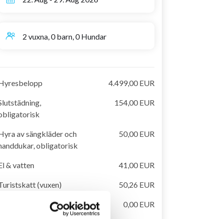
2 vuxna, 0 barn, 0 Hundar
Hyresbelopp
4.499,00 EUR
Slutstädning,
154,00 EUR
obligatorisk
Hyra av sängkläder och
50,00 EUR
handdukar, obligatorisk
El & vatten
41,00 EUR
Turistskatt (vuxen)
50,26 EUR
Handdukar till pool ingår
0,00 EUR
i uthyrningspris