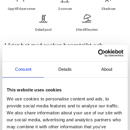
Upp till 4 personer
2 sovrum
2 badrum
Delad pool
10 m till kusten
Lägenhet med vacker havsutsikt och
gemensam pool i Cagnes-sur-Mer
Centralt läge vid strandpromenaden och precis vid
stranden i Cagnes-sur-Mer
Consent
Details
About
Lägenhet med unik läge på strandpromenaden i Cagnes sur Mer -
strax framför stranden och inom gångavstånd till alt. Flygplatsen i
Nice ligger bara en kort bilresa bort och från järnvägsstationen i
This website uses cookies
Cagnes sur Mer kan du enkelt nå både Nice centrum, Antibes /
We use cookies to personalise content and ads, to
Juan les Pins och Cannes.
provide social media features and to analyse our traffic.
Lägenheten ligger på 6: e våningen och har panoramautsikt över
We also share information about your use of our site with
Medelhavet. Lägenheten har tillgång till en gemensam pool och en
our social media, advertising and analytics partners who
parkering. Om du föredrar stranden måste du bara korsa gatan. Det
may combine it with other information that you’ve
finns en hiss i byggnaden.