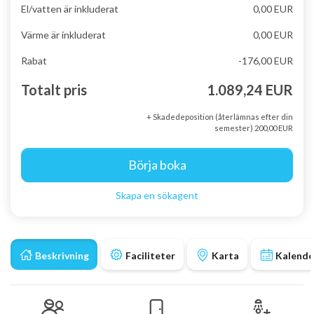
El/vatten är inkluderat
0,00 EUR
Värme är inkluderat
0,00 EUR
Rabat
-176,00 EUR
Totalt pris
1.089,24 EUR
+ Skadedeposition (återlämnas efter din
semester) 200,00 EUR
Börja boka
Skapa en sökagent
Beskrivning
Faciliteter
Karta
Kalende