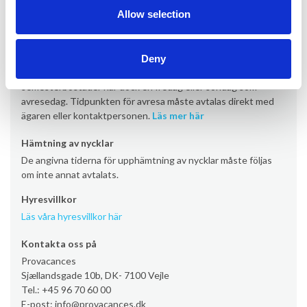
semesterbostäder har dock en ankomstdag på fredag eller
Allow selection
söndag.
Läs mer här
Avresa
Deny
Avresa sker som standard lördag senast kl. 10.00. Vissa
semesterbostäder har dock en fredag eller söndag som
avresedag. Tidpunkten för avresa måste avtalas direkt med
ägaren eller kontaktpersonen.
Läs mer här
Hämtning av nycklar
De angivna tiderna för upphämtning av nycklar måste följas
om inte annat avtalats.
Hyresvillkor
Läs våra hyresvillkor här
Kontakta oss på
Provacances
Sjællandsgade 10b, DK- 7100 Vejle
Tel.: +45 96 70 60 00
E-post: info@provacances.dk