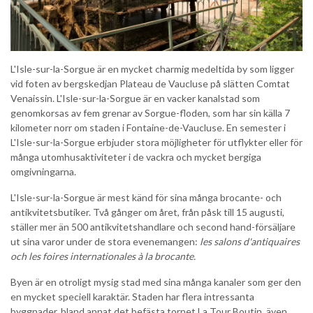
L'Isle-sur-la-Sorgue är en mycket charmig medeltida by som ligger
vid foten av bergskedjan Plateau de Vaucluse på slätten Comtat
Venaissin. L'Isle-sur-la-Sorgue är en vacker kanalstad som
genomkorsas av fem grenar av Sorgue-floden, som har sin källa 7
kilometer norr om staden i Fontaine-de-Vaucluse. En semester i
L'Isle-sur-la-Sorgue erbjuder stora möjligheter för utflykter eller för
många utomhusaktiviteter i de vackra och mycket bergiga
omgivningarna.
L'Isle-sur-la-Sorgue är mest känd för sina många brocante- och
antikvitetsbutiker. Två gånger om året, från påsk till 15 augusti,
ställer mer än 500 antikvitetshandlare och second hand-försäljare
ut sina varor under de stora evenemangen:
les salons d'antiquaires
och les foires internationales à la brocante.
Byen är en otroligt mysig stad med sina många kanaler som ger den
en mycket speciell karaktär. Staden har flera intressanta
byggnader, bland annat det befästa tornet La Tour Boutin, även