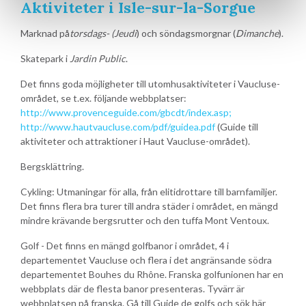
Aktiviteter i Isle-sur-la-Sorgue
Marknad på
torsdags- (Jeudi
) och söndagsmorgnar (
Dimanche
).
Skatepark i
Jardin Public
.
Det finns goda möjligheter till utomhusaktiviteter i Vaucluse-
området, se t.ex. följande webbplatser:
http://www.provenceguide.com/gbcdt/index.asp;
http://www.hautvaucluse.com/pdf/guidea.pdf
(Guide till
aktiviteter och attraktioner i Haut Vaucluse-området).
Bergsklättring.
Cykling: Utmaningar för alla, från elitidrottare till barnfamiljer.
Det finns flera bra turer till andra städer i området, en mängd
mindre krävande bergsrutter och den tuffa Mont Ventoux.
Golf - Det finns en mängd golfbanor i området, 4 i
departementet Vaucluse och flera i det angränsande södra
departementet Bouhes du Rhône. Franska golfunionen har en
webbplats där de flesta banor presenteras. Tyvärr är
webbplatsen på franska. Gå till Guide de golfs och sök här