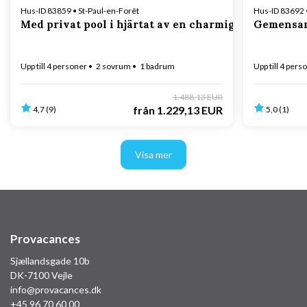
Hus-ID 83859 • St-Paul-en-Forêt
Hus-ID 83692 
Med privat pool i hjärtat av en charmig by
Gemensam 
Upp till 4 personer
2 sovrum
1 badrum
Upp till 4 pers
1.488,13 EUR
från
1.229,13 EUR
4,7 (9)
5,0 (1)
Visa mer
Provacances
Sjællandsgade 10b
DK-7100 Vejle
info@provacances.dk
+45 96 70 60 00