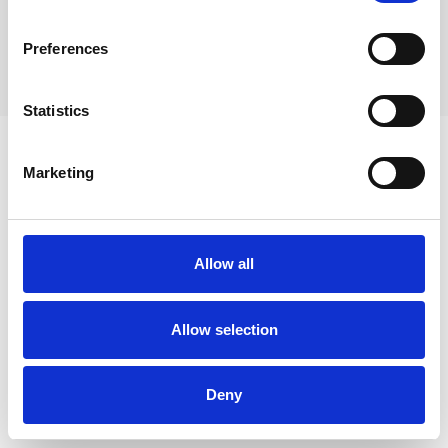
Musée du jouet et de la poupée ancienne: Museum för leksaker
och gamla dockor
.
Preferences
Musée de l'École d'Autrefois:
Skolmuseum.
Statistics
Marketing
Allow all
Allow selection
Deny