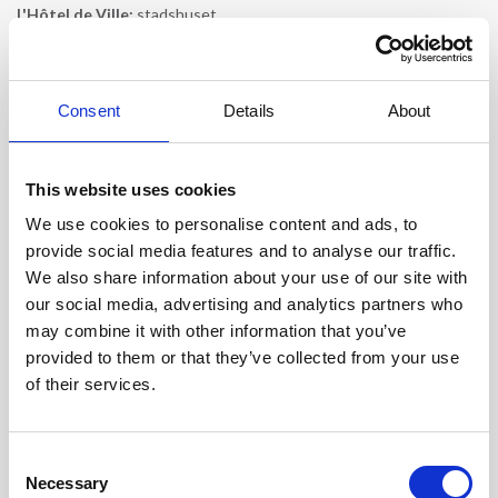
L'Hôtel de Ville:
stadshuset.
Le carnal de l'Arquet.
La chapelle des Pénitents Blancs.
Consent
Details
About
La chapelle des Pénitents Bleus.
La place de la juiverie:
L'Isle-sur-la-Sorgue är ett tidigare judiskt
This website uses cookies
fäste. Tyvärr finns det inte många minnen kvar från den här tiden.
We use cookies to personalise content and ads, to
La Tour Boutin:
Gammalt befäst torn.
provide social media features and to analyse our traffic.
We also share information about your use of our site with
Gamla tvätthallar.
our social media, advertising and analytics partners who
6 stora vattenkvarnar
, som tyvärr inte längre är i drift.
may combine it with other information that you’ve
provided to them or that they’ve collected from your use
Maison René Char:
Den provensalske författaren René Char
of their services.
föddes i L'Isle-sur-la-Sorgue 1907 och valde denna fastighet för att
visa upp sitt livsverk. En våning är helt tillägnad författaren. Här kan
man bland annat se hans gamla arbetsrum. Byggnaden rymmer
också olika utställningar av modern konst.
Consent
Necessary
Selection