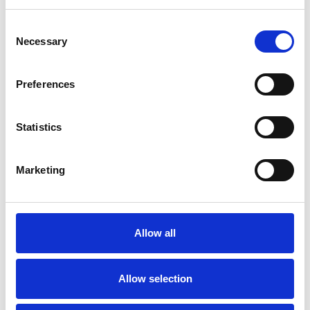
Consent
Necessary
Selection
Preferences
Statistics
Marketing
Aktiviteter i Roquebrune-sur-
Argens
Allow all
Många lokala festivaler och parader
Allow selection
Marknad varje vecka