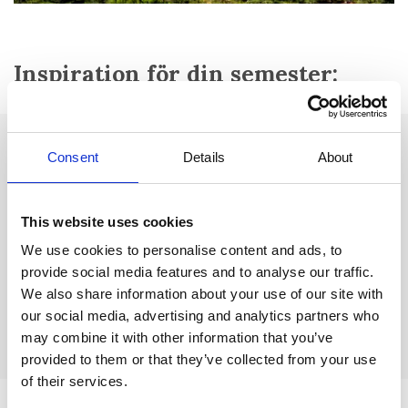
Inspiration för din semester:
Sevärdheter:
Consent
Details
About
La Tour de l'horloge:
Torn och klocktorn från 1500-talet.
This website uses cookies
La chapelle Saint-Pierre
från 1100-talet
.
We use cookies to personalise content and ads, to
Monastère et chapelle Notre-Dame-de-Pitié: kloster
provide social media features and to analyse our traffic.
och
kapell
från 1600-talet. I kapellet finns en altartavla från 1656.
We also share information about your use of our site with
Den romerska akvedukten, l'aqueduc des 25 Arches,
our social media, advertising and analytics partners who
renoverades 1775.
may combine it with other information that you’ve
provided to them or that they’ve collected from your use
of their services.