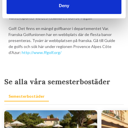
Thalassoissambres (Les Issambres): Spacenter - spa och
Deny
wellness:
http://www.thalassoissambres.com/
Vattensporter vid Les Issambres och St-Aygulf
Golf: Det finns en mängd golfbanor i departementet Var.
Franska Golfunionen har en webbplats där de flesta banor
presenteras. Tyvärr är webbplatsen på franska. Gå till Guide
de golfs och sök här under regionen Provence Alpes Côte
d'Azur:
http://www.ffgolf.org/
Se alla våra semesterbostäder
Semesterbostäder