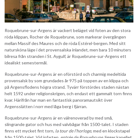
Roquebrune-sur-Argens är vackert beläget vid foten av den stora
röda klippan, Rocher de Roquebrune, som markerar övergången
mellan Massif des Maures och de röda Estérel-bergen. Med sitt
natursköna läge i det provensalska inlandet, men bara 10 minuters
bilresa från stranden i St. Aygulf, är Roquebrune-sur-Argens ett
idealiskt semestermål.
Roquebrune-sur-Argens är en oförstörd och charmig medeltida
provensalsk by som grundades år 975 på toppen av en klippa och
på Argensflodens högra strand. Tyvärr förstördes staden nästan
helt 1592 under religionskrigen, och endast ett gammalt torn finns
kvar. Härifrån har man en fantastisk panoramautsikt över
Argensslätten i norr med låga berg i fjärran.
Roquebrune-sur-Argens är en välrenoverad by med små,
slingrande gator och hus med valvbågar från 1500-talet. I staden
finns ett mycket fint torn,
la tour de l'horloge
, med en klockstapel
från 1500-talet. Vid infarten,
entrée de Roquebrune
, ligger kapellet