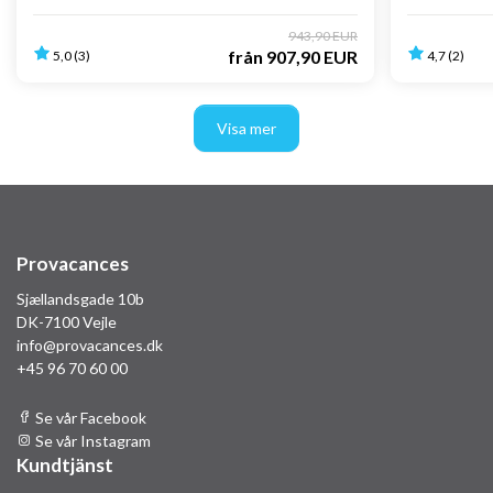
943,90 EUR
från
907,90 EUR
5,0 (3)
4,7 (2)
Visa mer
Provacances
Sjællandsgade 10b
DK-7100 Vejle
info@provacances.dk
+45 96 70 60 00
Se vår Facebook
Se vår Instagram
Kundtjänst