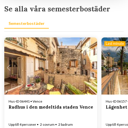
Se alla våra semesterbostäder
Semesterbostäder
Last minute
Laddar...
Hus-ID 06441 • Vence
Hus-ID 06157 
Radhus i den medeltida staden Vence
Lägenhet
Upp till 4 personer
2 sovrum
2 badrum
Upp till 4 pers