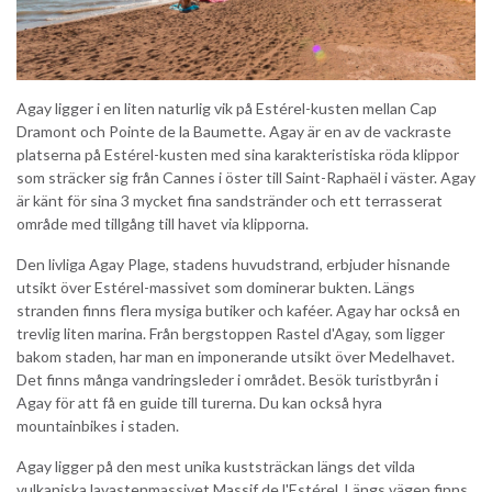
Agay ligger i en liten naturlig vik på Estérel-kusten mellan Cap
Dramont och Pointe de la Baumette. Agay är en av de vackraste
platserna på Estérel-kusten med sina karakteristiska röda klippor
som sträcker sig från Cannes i öster till Saint-Raphaël i väster. Agay
är känt för sina 3 mycket fina sandstränder och ett terrasserat
område med tillgång till havet via klipporna.
Den livliga Agay Plage, stadens huvudstrand, erbjuder hisnande
utsikt över Estérel-massivet som dominerar bukten. Längs
stranden finns flera mysiga butiker och kaféer. Agay har också en
trevlig liten marina. Från bergstoppen Rastel d'Agay, som ligger
bakom staden, har man en imponerande utsikt över Medelhavet.
Det finns många vandringsleder i området. Besök turistbyrån i
Agay för att få en guide till turerna. Du kan också hyra
mountainbikes i staden.
Agay ligger på den mest unika kuststräckan längs det vilda
vulkaniska lavastenmassivet Massif de l'Estérel. Längs vägen finns