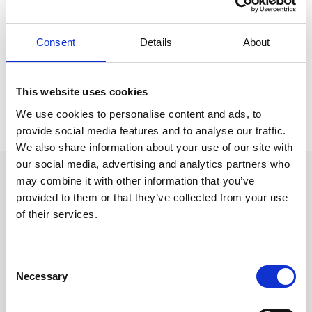
Consent
Details
About
This website uses cookies
We use cookies to personalise content and ads, to
Inspiration för din semester:
provide social media features and to analyse our traffic.
We also share information about your use of our site with
our social media, advertising and analytics partners who
Sevärdheter:
may combine it with other information that you’ve
provided to them or that they’ve collected from your use
Le quartier des Forts
med sina smala, slingrande gator och många
of their services.
valv.
Den delvis bevarade stadsmuren
Consent
La Tour Randonne
, torn från 1200-talet med ett fantastiskt
Necessary
Selection
klocktorn.