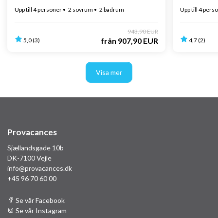
Upp till 4 personer
2 sovrum
2 badrum
Upp till 4 pers
943,90 EUR
från
907,90 EUR
5,0 (3)
4,7 (2)
Visa mer
Provacances
Sjællandsgade 10b
DK-7100 Vejle
info@provacances.dk
+45 96 70 60 00
Se vår Facebook
Se vår Instagram