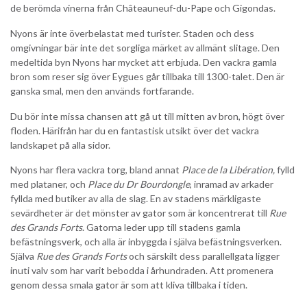
de berömda vinerna från Châteauneuf-du-Pape och Gigondas.
Nyons är inte överbelastat med turister. Staden och dess
omgivningar bär inte det sorgliga märket av allmänt slitage. Den
medeltida byn Nyons har mycket att erbjuda. Den vackra gamla
bron som reser sig över Eygues går tillbaka till 1300-talet. Den är
ganska smal, men den används fortfarande.
Du bör inte missa chansen att gå ut till mitten av bron, högt över
floden. Härifrån har du en fantastisk utsikt över det vackra
landskapet på alla sidor.
Nyons har flera vackra torg, bland annat
Place de la Libération,
fylld
med plataner, och
Place du Dr Bourdongle
, inramad av arkader
fyllda med butiker av alla de slag. En av stadens märkligaste
sevärdheter är det mönster av gator som är koncentrerat till
Rue
des Grands Forts
. Gatorna leder upp till stadens gamla
befästningsverk, och alla är inbyggda i själva befästningsverken.
Själva
Rue des Grands Forts
och särskilt dess parallellgata ligger
inuti valv som har varit bebodda i århundraden. Att promenera
genom dessa smala gator är som att kliva tillbaka i tiden.