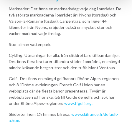
Marknader: Det finns en marknadsdag varje dag i området. De
två största marknaderna i området är i Nyons (torsdag) och
Vaison-la-Romaine (tisdag). Carpentras, som ligger 44
kilometer från Nyons, erbjuder också en mycket stor och
vacker marknad varje fredag.
Stor allmän vattenpark.
Cykling: Utmaningar för alla, från elitidrottare till barnfamiljer.
Det finns flera bra turer till andra städer i området, en mängd
mindre krävande bergsrutter och den tuffa Mont Ventoux.
Golf - Det finns en mängd golfbanor i Rhône Alpes-regionen
och 8 i Drôme-avdelningen. French Golf Union har en
webbplats där de flesta banor presenteras. Tyvärr är
webbplatsen på franska. Gå till Guide de golfs och sök här
under Rhône Alpes-regionen:
www.ffgolf.org.
Skidorter inom 1½ timmes bilresa:
www.skifrance.fr/default-
a.htm.