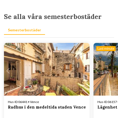
Se alla våra semesterbostäder
Semesterbostäder
Last minute
Laddar...
Hus-ID 06441 • Vence
Hus-ID 06157 
Radhus i den medeltida staden Vence
Lägenhet