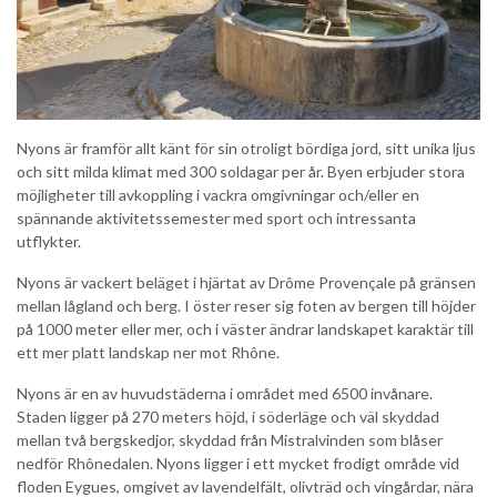
Nyons är framför allt känt för sin otroligt bördiga jord, sitt unika ljus
och sitt milda klimat med 300 soldagar per år. Byen erbjuder stora
möjligheter till avkoppling i vackra omgivningar och/eller en
spännande aktivitetssemester med sport och intressanta
utflykter.
Nyons är vackert beläget i hjärtat av Drôme Provençale på gränsen
mellan lågland och berg. I öster reser sig foten av bergen till höjder
på 1000 meter eller mer, och i väster ändrar landskapet karaktär till
ett mer platt landskap ner mot Rhône.
Nyons är en av huvudstäderna i området med 6500 invånare.
Staden ligger på 270 meters höjd, i söderläge och väl skyddad
mellan två bergskedjor, skyddad från Mistralvinden som blåser
nedför Rhônedalen. Nyons ligger i ett mycket frodigt område vid
floden Eygues, omgivet av lavendelfält, olivträd och vingårdar, nära