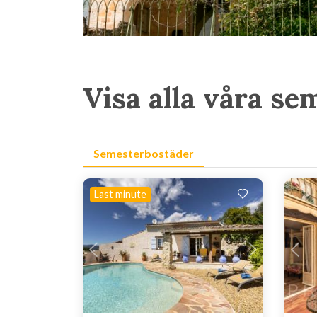
Visa alla våra s
Semesterbostäder
Last minute
Laddar...