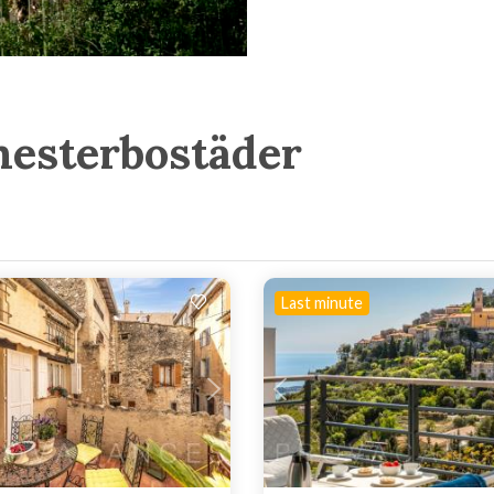
emesterbostäder
Last minute
Laddar...
Laddar...