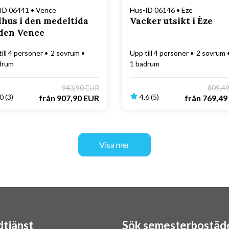
ID 06441 • Vence
Hus-ID 06146 • Eze
hus i den medeltida
Vacker utsikt i Èze
den Vence
ill 4 personer
2 sovrum
Upp till 4 personer
2 sovrum
drum
1 badrum
943,90 EUR
809,4
0 (3)
4,6 (5)
från
907,90 EUR
från
769,49
Visa mer
tjänst
Sök semesterbostäd