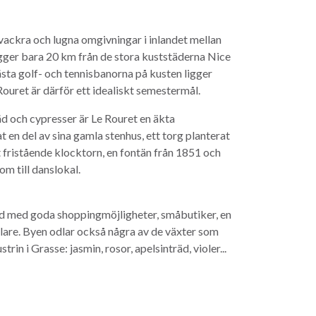
i vackra och lugna omgivningar i inlandet mellan
gger bara 20 km från de stora kuststäderna Nice
sta golf- och tennisbanorna på kusten ligger
Rouret är därför ett idealiskt semestermål.
äd och cypresser är Le Rouret en äkta
 en del av sina gamla stenhus, ett torg planterat
 fristående klocktorn, en fontän från 1851 och
om till danslokal.
stad med goda shoppingmöjligheter, småbutiker, en
lare. Byen odlar också några av de växter som
rin i Grasse: jasmin, rosor, apelsinträd, violer...