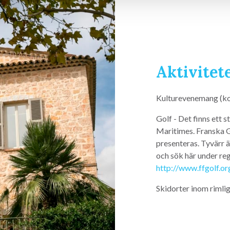
Aktivitet
Kulturevenemang (kon
Golf - Det finns ett 
Maritimes. Franska G
presenteras. Tyvärr ä
och sök här under re
http://www.ffgolf.or
Skidorter inom rimli