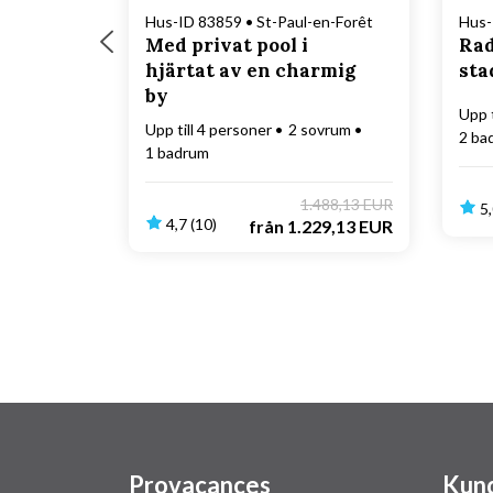
Hus-ID 83859 • St-Paul-en-Forêt
Hus-
Med privat pool i
Rad
hjärtat av en charmig
sta
by
Upp t
Upp till 4 personer
2 sovrum
2 ba
1 badrum
1.488,13 EUR
5,
4,7 (10)
från
1.229,13 EUR
Provacances
Kund