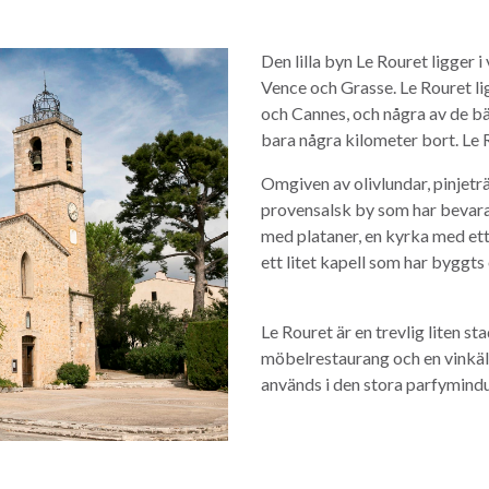
Den lilla byn Le Rouret ligger 
Vence och Grasse. Le Rouret li
och Cannes, och några av de bä
bara några kilometer bort. Le 
Omgiven av olivlundar, pinjetr
provensalsk by som har bevarat
med plataner, en kyrka med ett
ett litet kapell som har byggts 
Le Rouret är en trevlig liten 
möbelrestaurang och en vinkäl
används i den stora parfymindust