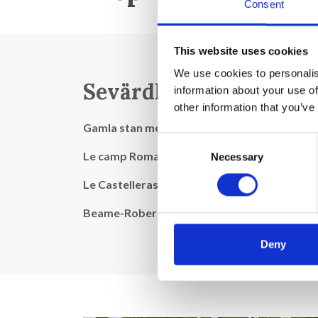
Consent
This website uses cookies
We use cookies to personalis
Sevärdheter:
information about your use of
other information that you’ve
Gamla stan med sina torg, gamla tvätthus, k
Consent
Le camp Romain
Necessary
Selection
Le Castelleras
Beame-Roberts grotta
Deny