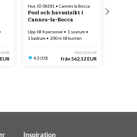
Hus-ID 06181 • Cannes la Bocca
Pool och havsutsikt i
Cannes-la-Bocca
Upp till 4 personer
1 sovrum
1 badrum
200 m till kusten
9 EUR
585,12 EUR
4,3 (10)
 EUR
från
562,12 EUR
er
Inspiration